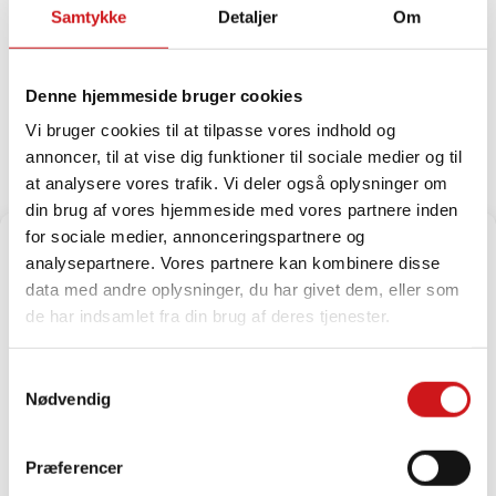
Glasfiberflagstang med vippebeslag
Samtykke
Detaljer
Om
Denne hjemmeside bruger cookies
Vi bruger cookies til at tilpasse vores indhold og
annoncer, til at vise dig funktioner til sociale medier og til
at analysere vores trafik. Vi deler også oplysninger om
din brug af vores hjemmeside med vores partnere inden
for sociale medier, annonceringspartnere og
Administrer samtykke til
analysepartnere. Vores partnere kan kombinere disse
cookies
data med andre oplysninger, du har givet dem, eller som
For at give dig de bedste oplevelser bruger vi teknologier som cookies til at
de har indsamlet fra din brug af deres tjenester.
gemme og/eller få adgang til enhedsoplysninger. Hvis du giver dit
samtykke til disse teknologier, kan vi behandle data som f.eks.
browsingadfærd eller unikke ID'er på dette websted. Hvis du ikke giver dit
Samtykkevalg
samtykke eller trækker dit samtykke tilbage, kan det have en negativ
indvirkning på visse funktioner og egenskaber.
Nødvendig
Godkend
Præferencer
Afvis