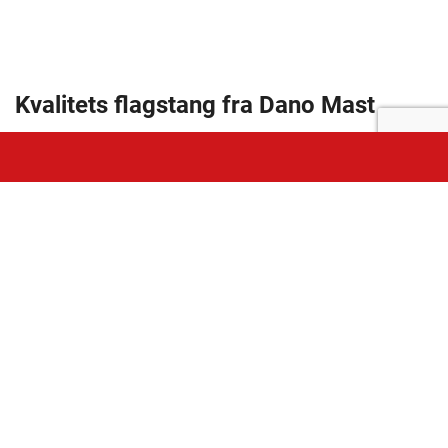
Kvalitets flagstang fra Dano Mast
En flagstang er ikke bare en flagstang. Dano Mast er dansk
design og kvalitet fra top til bund – fra inderst til yderst. En
flagstang skal du have i mange år – så gå ikke på
kompromis.
Kvalitet holder i længden
.
Dano Mast er Danmarks eneste producent af
glasfiberflagstænger og er din ekspert indenfor
området.
Produceret i henhold til dansk miljølovgivning –
herunder arbejdsmiljølovgivning.
Garanti mod brud i 10 år MED flag i op til 25 meter pr.