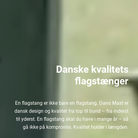
Danske kvalitets
flagstænger
En flagstang er ikke bare en flagstang. Dano Mast er
dansk design og kvalitet fra top til bund – fra inderst
til yderst. En flagstang skal du have i mange år – så
gå ikke på kompromis. Kvalitet holder i længden.