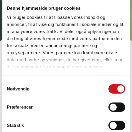
Denne hjemmeside bruger cookies
Vi bruger cookies til at tilpasse vores indhold og
annoncer, til at vise dig funktioner til sociale medier og til
at analysere vores trafik. Vi deler også oplysninger om
din brug af vores hjemmeside med vores partnere inden
for sociale medier, annonceringspartnere og
Administrer samtykke til
analysepartnere. Vores partnere kan kombinere disse
cookies
data med andre oplysninger, du har givet dem, eller som
For at give dig de bedste oplevelser bruger vi teknologier som cookies til at
de har indsamlet fra din brug af deres tjenester.
gemme og/eller få adgang til enhedsoplysninger. Hvis du giver dit
samtykke til disse teknologier, kan vi behandle data som f.eks.
browsingadfærd eller unikke ID'er på dette websted. Hvis du ikke giver dit
Samtykkevalg
samtykke eller trækker dit samtykke tilbage, kan det have en negativ
indvirkning på visse funktioner og egenskaber.
Nødvendig
Godkend
Præferencer
Afvis
Statistik
Se præferencer