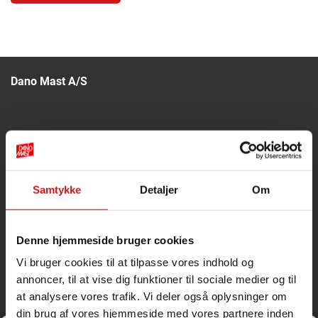
Dano Mast A/S
Nøragervej 1
6682 Hovborg
Cvr.: 32787088
Samtykke
Detaljer
Om
Tlf.
75
39
60 99
Fax 75 39 60 59
info@danomast.dk
Denne hjemmeside bruger cookies
Vi bruger cookies til at tilpasse vores indhold og
annoncer, til at vise dig funktioner til sociale medier og til
Følg os på
Facebook
at analysere vores trafik. Vi deler også oplysninger om
din brug af vores hjemmeside med vores partnere inden