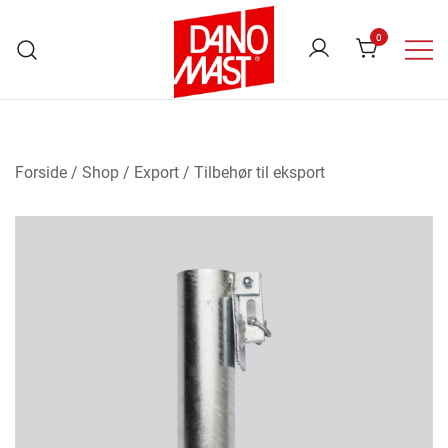
Skip
to
0
content
Danomast
Forside
/
Shop
/
Export
/
Tilbehør til eksport