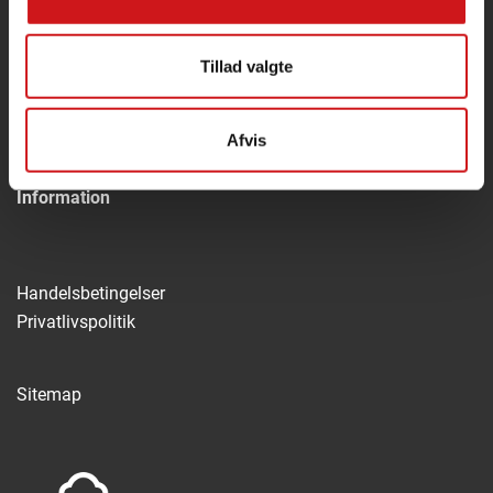
Kommende flagdage
Tillad valgte
[my_calendar_upcoming]
Afvis
Information
Handelsbetingelser
Privatlivspolitik
Sitemap