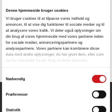
13-18 m
Denne hjemmeside bruger cookies
Vi bruger cookies til at tilpasse vores indhold og
Underbeslag 250 mm 13-18 m
annoncer, til at vise dig funktioner til sociale medier og til
Til størrelse:
2-8 meter
at analysere vores trafik. Vi deler også oplysninger om
Længde:
250 mm
din brug af vores hjemmeside med vores partnere inden
Bredde:
250 mm
for sociale medier, annonceringspartnere og
analysepartnere. Vores partnere kan kombinere disse
Vægt:
6,75 kg
data med andre oplysninger, du har givet dem, eller som
de har indsamlet fra din brug af deres tjenester.
Samtykkevalg
Nødvendig
Dano Mast A/S
Præferencer
Statistik