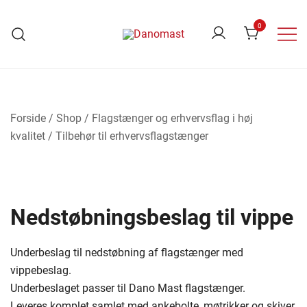
Skip
to
0
content
Danomast
Forside
/
Shop
/
Flagstænger og erhvervsflag i høj
kvalitet
/
Tilbehør til erhvervsflagstænger
Nedstøbningsbeslag til vippe
Underbeslag til nedstøbning af flagstænger med
vippebeslag.
Underbeslaget passer til Dano Mast flagstænger.
Leveres komplet samlet med ankebolte, møtrikker og skiver.