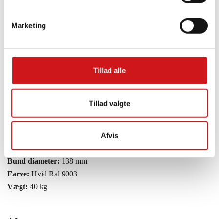
Bund diameter:
115 mm
Farve:
Hvid Ral 9003
Marketing
Vægt:
22,5 kg
9 m
Tillad alle
Tillad valgte
9 m DANO MAST vip.tyv.m/nøgle/f.ved lås
Til størrelse:
9 meter
Afvis
Længde:
900 cm
Top diameter:
65 mm
Bund diameter:
138 mm
Farve:
Hvid Ral 9003
Vægt:
40 kg