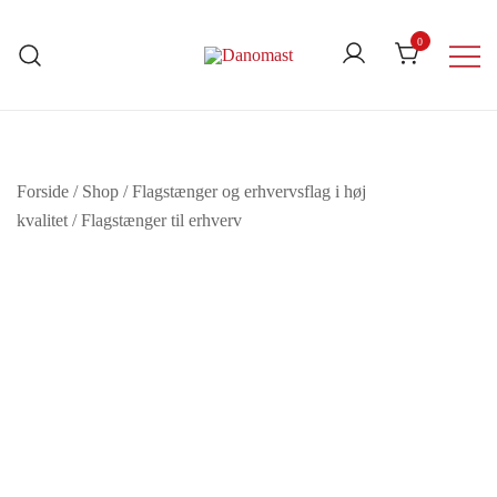
Skip
to
0
content
Danomast
Forside
/
Shop
/
Flagstænger og erhvervsflag i høj
kvalitet
/
Flagstænger til erhverv