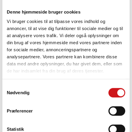
Denne hjemmeside bruger cookies
7 m DANO MAST vip.tyv.m/nøgle/f.v.lås
Vi bruger cookies til at tilpasse vores indhold og
Til størrelse:
7 meter
annoncer, til at vise dig funktioner til sociale medier og til
Længde:
700 cm
at analysere vores trafik. Vi deler også oplysninger om
Top diameter:
50 mm
din brug af vores hjemmeside med vores partnere inden
Bund diameter:
113 mm
for sociale medier, annonceringspartnere og
Farve:
Hvid Ral 9003
analysepartnere. Vores partnere kan kombinere disse
Vægt:
21,5 kg
data med andre oplysninger, du har givet dem, eller som
de har indsamlet fra din brug af deres tjenester.
8 m
Samtykkevalg
Nødvendig
8 m DANO MAST vip.tyv.m/nøgle/f.v.lås
Præferencer
Til størrelse:
8 meter
Længde:
800 cm
Statistik
Top diameter:
50 mm