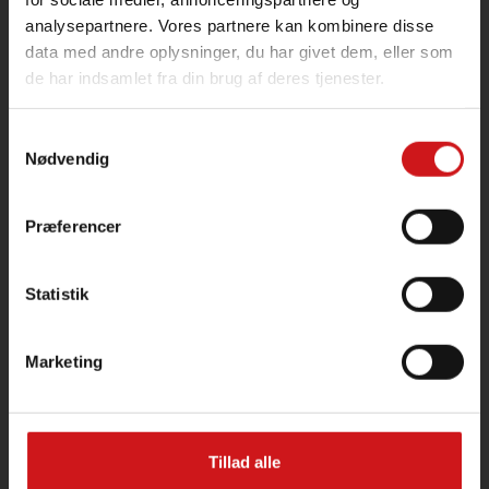
analysepartnere. Vores partnere kan kombinere disse
data med andre oplysninger, du har givet dem, eller som
de har indsamlet fra din brug af deres tjenester.
Samtykkevalg
Nødvendig
Præferencer
Kommende flagdage
Statistik
[my_calendar_upcoming]
Marketing
Information
Tillad alle