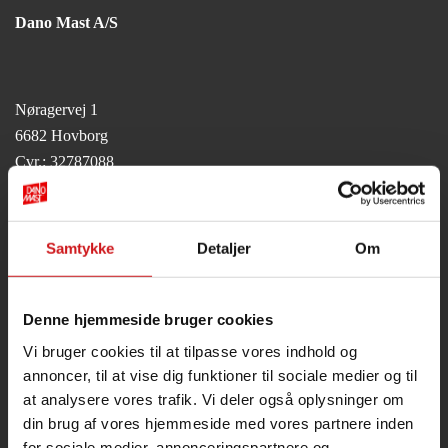
Dano Mast A/S
Nøragervej 1
6682 Hovborg
Cvr.: 32787088
Tlf.
75
39
60 99
Fax 75 39 60 59
info@danomast.dk
Samtykke
Detaljer
Om
Følg os på
Facebook
Denne hjemmeside bruger cookies
Vi bruger cookies til at tilpasse vores indhold og
Ekspeditions tid:
annoncer, til at vise dig funktioner til sociale medier og til
Mandag – torsdag
kl. 09.00 – 15.30
at analysere vores trafik. Vi deler også oplysninger om
din brug af vores hjemmeside med vores partnere inden
Fredag
kl. 9.00 – 13.30
for sociale medier, annonceringspartnere og