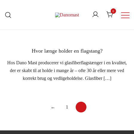
Skip
to
0
content
Danomast
Hvor længe holder en flagstang?
Hos Dano Mast producerer vi glasfiberflagstænger i en kvalitet,
der er skabt til at holde i mange år – ofte 30 år eller mere ved
korrekt brug og vedligeholdelse. Glasfiber […]
Indlægsinddeling
←
1
2