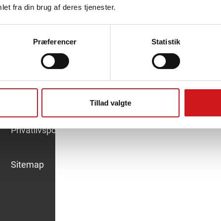
virkning på visse funktioner og egenskaber.
et fra din brug af deres tjenester.
Godkend
Afvis
Se præferencer
[my_calendar_upcoming]
Præferencer
Statistik
Privatlivspolitik
Information
Tillad valgte
Handelsbetingelser
Privatlivspolitik
Sitemap