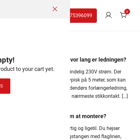
0
 Dano Mast
Kontakt
75396099
mpty!
Skal jeg bruge strøm, og hvor lang er ledningen?
roduct to your cart yet.
Ja, belysningen kræver almindelig 230V strøm. Der
medfølger en strømledning, typisk på 5 meter, som kan
TS
forlænges med en godkendt udendørs forlængerledning,
hvis du har længere afstand til nærmeste stikkontakt. […]
Er belysningen nem at montere?
Ja – montering er både hurtig og ligetil. Du hejser
lysringen op i toppen af flagstangen med flaglinen,