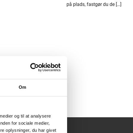
præcis som et flag. Når den er på plads, fastgør du de […]
Om
 medier og til at analysere
r,
nden for sociale medier,
is
e oplysninger, du har givet