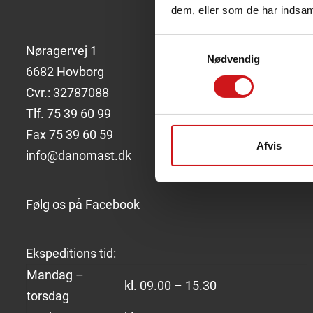
ind
dem, eller som de har indsaml
Samtykkevalg
Nøragervej 1
Nødvendig
6682 Hovborg
Cvr.: 32787088
Tlf.
75
39
60 99
Fax 75 39 60 59
Afvis
info@danomast.dk
Følg os på
Facebook
Ekspeditions tid:
Mandag –
kl. 09.00 – 15.30
torsdag