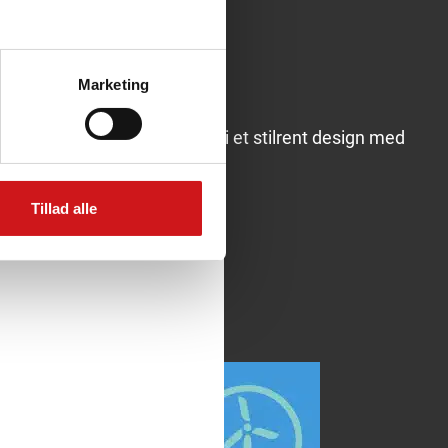
Marketing
Udeprodukter til by og park i et stilrent design med
et nordisk udtryk.
Tillad alle
LÆS MERE