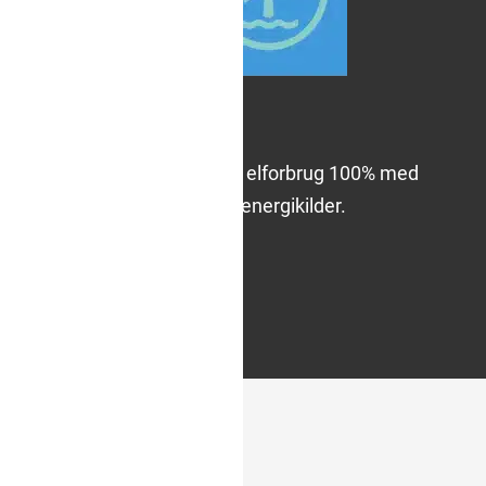
Vi køber og afdækker vores elforbrug 100% med
certifikater fra vedvarende energikilder.
Hent certifikat her