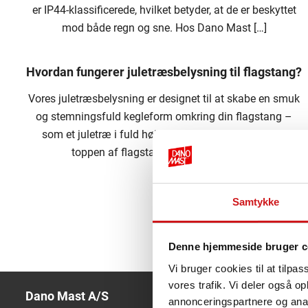
er IP44-klassificerede, hvilket betyder, at de er beskyttet
mod både regn og sne. Hos Dano Mast […]
Hvordan fungerer juletræsbelysning til flagstang?
Vores juletræsbelysning er designet til at skabe en smuk
og stemningsfuld kegleform omkring din flagstang –
som et juletræ i fuld højde. Lyskæderne fastgøres i
toppen af flagstangen og spændes […]
Samtykke
Denne hjemmeside bruger c
For
Vi bruger cookies til at tilpas
og/
vores trafik. Vi deler også 
kan
Dano Mast A/S
du 
annonceringspartnere og anal