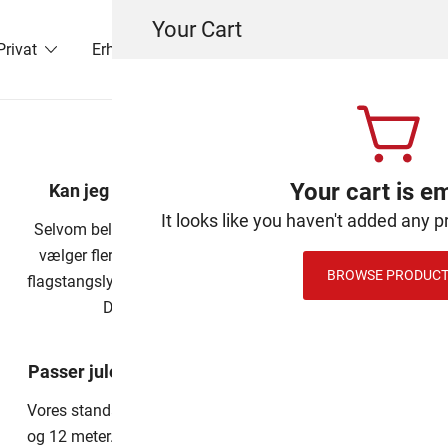
Your Cart
Privat
Erhverv
Export
Reklameflag
Om
Your cart is e
Kan jeg bruge belysningen til andet end jul?
It looks like you haven't added any p
Selvom belysningen er formet som et klassisk juletræ,
vælger flere kunder også at bruge den som dekorativ
BROWSE PRODUC
flagstangslysning til vinterfester, nytår eller vinterevents.
Det er en flot måde at forlænge […]
Passer juletræsbelysningen til alle flagstænger?
Vores standardmodeller passer til flagstænger mellem 6
og 12 meter. Du vælger blot den variant, der matcher din