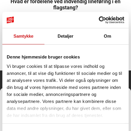
Hvad er fordelene ved indvendig lineføring i en
flagstang?
Indvendig lineføring betyder, at flaglinen er placeret inde i
selve flagstangen og ikke er frit tilgængelig udefra. Hos
Dano Mast anbefaler vi denne løsning til erhverv, da den
Samtykke
Detaljer
Om
giver en […]
Denne hjemmeside bruger cookies
Vi bruger cookies til at tilpasse vores indhold og
annoncer, til at vise dig funktioner til sociale medier og til
at analysere vores trafik. Vi deler også oplysninger om
Dano Mast A/S
din brug af vores hjemmeside med vores partnere inden
for sociale medier, annonceringspartnere og
Administrer samtykke til
analysepartnere. Vores partnere kan kombinere disse
cookies
Nøragervej 1
data med andre oplysninger, du har givet dem, eller som
For at give dig de bedste oplevelser bruger vi teknologier som cookies til at
6682 Hovborg
de har indsamlet fra din brug af deres tjenester.
gemme og/eller få adgang til enhedsoplysninger. Hvis du giver dit
Cvr.: 32787088
samtykke til disse teknologier, kan vi behandle data som f.eks.
browsingadfærd eller unikke ID'er på dette websted. Hvis du ikke giver dit
Tlf.
75
39
60 99