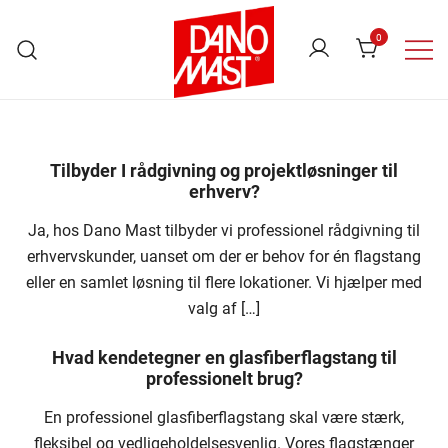
Skip
to
0
content
Danomast
Tilbyder I rådgivning og projektløsninger til
erhverv?
Ja, hos Dano Mast tilbyder vi professionel rådgivning til
erhvervskunder, uanset om der er behov for én flagstang
eller en samlet løsning til flere lokationer. Vi hjælper med
valg af […]
Hvad kendetegner en glasfiberflagstang til
professionelt brug?
En professionel glasfiberflagstang skal være stærk,
fleksibel og vedligeholdelsesvenlig. Vores flagstænger