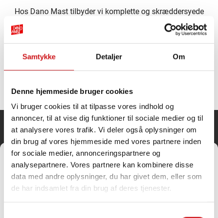
Hos Dano Mast tilbyder vi komplette og skræddersyede
flagløsninger til virksomheder, industri, detailhandel,
kontormiljøer og offentlige institutioner. Vi leverer
glasfiberflagstænger i professionel kvalitet, logoflag og
Samtykke
Detaljer
Om
specialproducerede reklameflag samt alt nødvendigt […]
Denne hjemmeside bruger cookies
Vi bruger cookies til at tilpasse vores indhold og
annoncer, til at vise dig funktioner til sociale medier og til
Dano Mast A/S
at analysere vores trafik. Vi deler også oplysninger om
din brug af vores hjemmeside med vores partnere inden
for sociale medier, annonceringspartnere og
Administrer samtykke til
analysepartnere. Vores partnere kan kombinere disse
cookies
Nøragervej 1
data med andre oplysninger, du har givet dem, eller som
For at give dig de bedste oplevelser bruger vi teknologier som cookies til at
6682 Hovborg
de har indsamlet fra din brug af deres tjenester.
gemme og/eller få adgang til enhedsoplysninger. Hvis du giver dit
Cvr.: 32787088
samtykke til disse teknologier, kan vi behandle data som f.eks.
Tlf.
browsingadfærd eller unikke ID'er på dette websted. Hvis du ikke giver dit
75
39
60 99
Samtykkevalg
samtykke eller trækker dit samtykke tilbage, kan det have en negativ