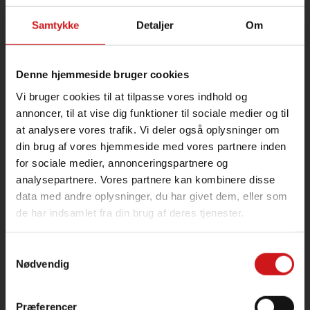
Cvr.: 32787088
Samtykke
Detaljer
Om
Tlf.
75
39
60 99
Fax 75 39 60 59
info@danomast.dk
Denne hjemmeside bruger cookies
Vi bruger cookies til at tilpasse vores indhold og
Følg os på
Facebook
annoncer, til at vise dig funktioner til sociale medier og til
at analysere vores trafik. Vi deler også oplysninger om
din brug af vores hjemmeside med vores partnere inden
Ekspeditions tid:
for sociale medier, annonceringspartnere og
Mandag – torsdag
kl. 09.00 – 15.30
analysepartnere. Vores partnere kan kombinere disse
Fredag
kl. 9.00 – 13.30
data med andre oplysninger, du har givet dem, eller som
de har indsamlet fra din brug af deres tjenester.
Samtykkevalg
Nødvendig
Præferencer