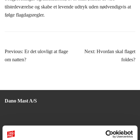
tilstedeværelse og skabe et levende udtryk uden nødvendigvis at
følge flagdagsregler.
Indlægsnavigation
Previous:
Er det ulovligt at flage
Next:
Hvordan skal flaget
om natten?
foldes?
Dano Mast A/S
Nøragervej 1
6682 Hovborg