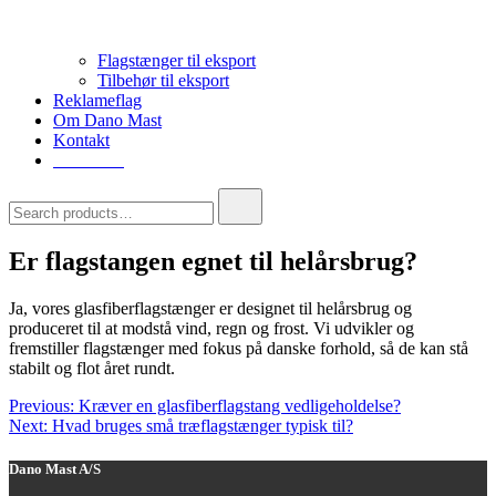
Flagstænger til eksport
Tilbehør til eksport
Reklameflag
Om Dano Mast
Kontakt
75396099
Search
for:
Er flagstangen egnet til helårsbrug?
Ja, vores glasfiberflagstænger er designet til helårsbrug og
produceret til at modstå vind, regn og frost. Vi udvikler og
fremstiller flagstænger med fokus på danske forhold, så de kan stå
stabilt og flot året rundt.
Indlægsnavigation
Previous:
Kræver en glasfiberflagstang vedligeholdelse?
Next:
Hvad bruges små træflagstænger typisk til?
Dano Mast A/S