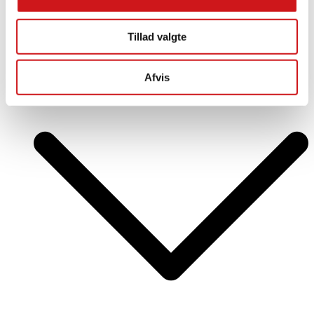
Flagstænger til erhverv
Tillad valgte
Flag til erherv
Tilbehør til erhvervsflagstænger
Export
Afvis