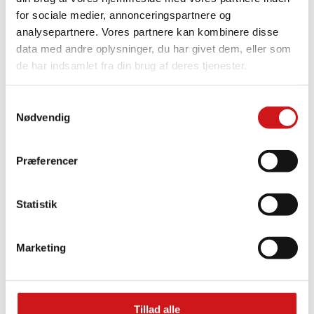
Flagstænger
for sociale medier, annonceringspartnere og
Flag til flagstænger
analysepartnere. Vores partnere kan kombinere disse
Tilbehør
Erhverv
data med andre oplysninger, du har givet dem, eller som
de har indsamlet fra din brug af deres tjenester.
Samtykkevalg
Nødvendig
Præferencer
Statistik
Marketing
Tillad alle