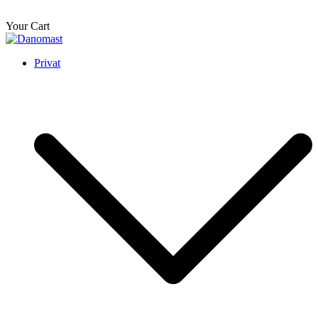
Your Cart
Skip
to
Danomast
Privat
content