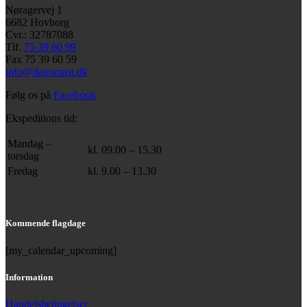
Nøragervej 1
6682 Hovborg
Cvr.: 32787088
Tlf.
75
39
60 99
Fax 75 39 60 59
info@danomast.dk
Følg os på
Facebook
Ekspeditions tid:
Mandag –
kl. 09.00 – 15.30
torsdag
Fredag
kl. 9.00 – 13.30
Kommende flagdage
[my_calendar_upcoming]
Information
Handelsbetingelser