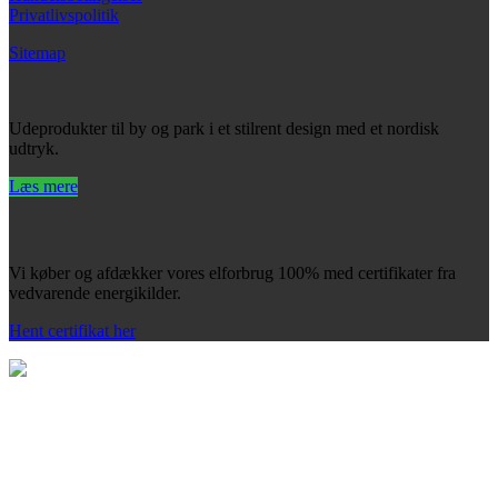
Privatlivspolitik
Sitemap
Udeprodukter til by og park i et stilrent design med et nordisk
udtryk.
Læs mere
Vi køber og afdækker vores elforbrug 100% med certifikater fra
vedvarende energikilder.
Hent certifikat her