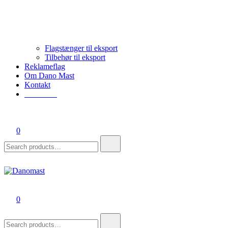
Flagstænger til eksport
Tilbehør til eksport
Reklameflag
Om Dano Mast
Kontakt
75396099
0
Search
for:
Danomast
0
Search
for: